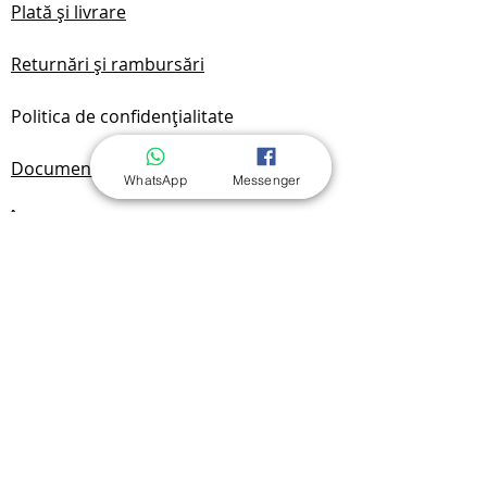
Plată și livrare
Returnări și rambursări
Politica de confidențialitate
Documentare
WhatsApp
Messenger
Întrebări frecvente
Contactează-ne
Contact & Locație
Yan Benchak
Sole Proprietorship
NIP:
7292749701
REGON:
525174720
Radomska 19A/1