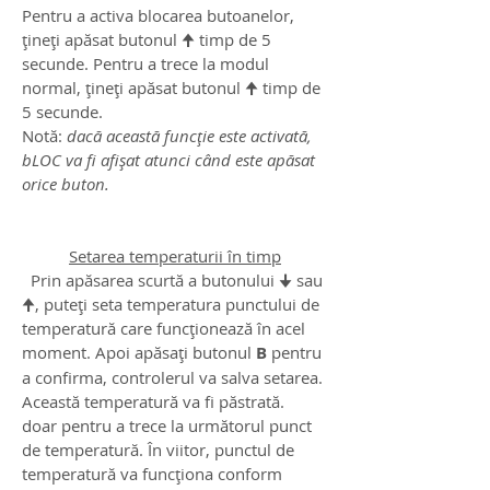
Pentru a activa blocarea butoanelor,
țineți apăsat butonul 🠉 timp de 5
secunde. Pentru a trece la modul
normal, țineți apăsat butonul 🠉 timp de
5 secunde.
Notă:
dacă această funcție este activată,
bLOC va fi afișat atunci când este apăsat
orice buton.
Setarea temperaturii în timp
Prin apăsarea scurtă a butonului 🠋 sau
🠉, puteți seta temperatura punctului de
temperatură care funcționează în acel
moment. Apoi apăsați butonul
B
pentru
a confirma, controlerul va salva setarea.
Această temperatură va fi păstrată.
doar pentru a trece la următorul punct
de temperatură. În viitor, punctul de
temperatură va funcționa conform