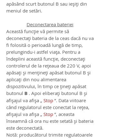
apăsând scurt butonul B sau ieșiți din
meniul de setări.
Deconectarea bateriei
Această funcție vă permite să
deconectați bateria de la ceas dacă nu va
fi folosită o perioadă lungă de timp,
prelungindu-i astfel viața. Pentru a
îndeplini această funcție, deconectați
controlerul de la rețeaua de 220 V, apoi
apăsați și mențineți apăsat butonul B și
aplicați din nou alimentarea
dispozitivului, în timp ce țineți apăsat
butonul
B
. Apoi eliberați butonul B și
afișajul va afișa „
Stop
”. Data viitoare
când regulatorul este conectat la rețea,
afișajul va afișa „
Stop
”, aceasta
înseamnă că ora nu este setată și bateria
este deconectată.
Notă: producătorul trimite regulatoarele