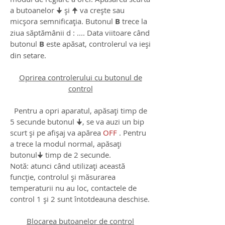
a butoanelor 🠋 și 🠉 va crește sau
micșora semnificația. Butonul
B
trece la
ziua săptămânii d : .... Data viitoare când
butonul
B
este apăsat, controlerul va ieși
din setare.
Oprirea controlerului cu butonul de
control
Pentru a opri aparatul, apăsați timp de
5 secunde butonul 🠋, se va auzi un bip
scurt și pe afișaj va apărea
OFF
. Pentru
a trece la modul normal, apăsați
butonul🠋 timp de 2 secunde.
Notă: atunci când utilizați această
funcție, controlul și măsurarea
temperaturii nu au loc, contactele de
control 1 și 2 sunt întotdeauna deschise.
Blocarea butoanelor de control