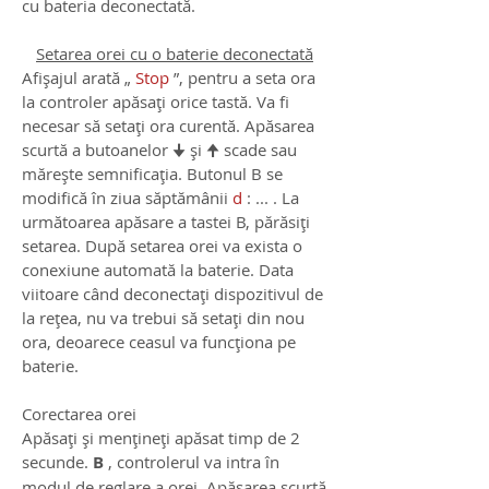
cu bateria deconectată.
Setarea orei cu o baterie deconectată
Afișajul arată „
Stop
”, pentru a seta ora
la controler apăsați orice tastă. Va fi
necesar să setați ora curentă. Apăsarea
scurtă a butoanelor 🠋 și 🠉 scade sau
mărește semnificația. Butonul B se
modifică în ziua săptămânii
d
: ... . La
următoarea apăsare a tastei B, părăsiți
setarea. După setarea orei va exista o
conexiune automată la baterie. Data
viitoare când deconectați dispozitivul de
la rețea, nu va trebui să setați din nou
ora, deoarece ceasul va funcționa pe
baterie.
Corectarea orei
Apăsați și mențineți apăsat timp de 2
secunde.
B
, controlerul va intra în
modul de reglare a orei. Apăsarea scurtă