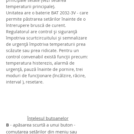
principale setate (vezi setarea
temperaturii principale).
Unitatea are o baterie BAT 2032-3V - care
permite păstrarea setărilor înainte de o
întrerupere bruscă de curent.
Regulatorul are control și siguranță
împotriva scurtcircuitului și semnalizare
de urgență împotriva temperaturii prea
scăzute sau prea ridicate. Pentru un
control convenabil există funcții precum:
temperatura histerezis, alarmă de
urgență, pauză înainte de pornire, trei
moduri de funcționare (încălzire, răcire,
interval
), resetare.
Înțelesul butoanelor
B
- apăsarea scurtă a unui buton -
comutarea setărilor din meniu sau