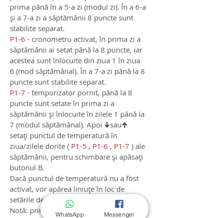
prima până în a 5-a zi (modul zi). În a 6-a
și a 7-a zi a săptămânii 8 puncte sunt
stabilite separat.
P1-6
- cronometru activat, în prima zi a
săptămânii ai setat până la 8 puncte, iar
acestea sunt înlocuite din ziua 1 în ziua
6 (mod săptămânal). În a 7-a zi până la 8
puncte sunt stabilite separat.
P1-7
- temporizator pornit, până la 8
puncte sunt setate în prima zi a
săptămânii și înlocuite în zilele 1 până la
7 (modul săptămânal). Apoi 🠋sau🠉
setați punctul de temperatură în
ziua/zilele dorite (
Р1-5
,
Р1-6
,
Р1-7
) ale
săptămânii, pentru schimbare și apăsați
butonul B.
Dacă punctul de temperatură nu a fost
activat, vor apărea liniuțe în loc de
setările de timp și temperatură.
Notă: prin apăsarea lungă a butonului
WhatsApp
Messenger