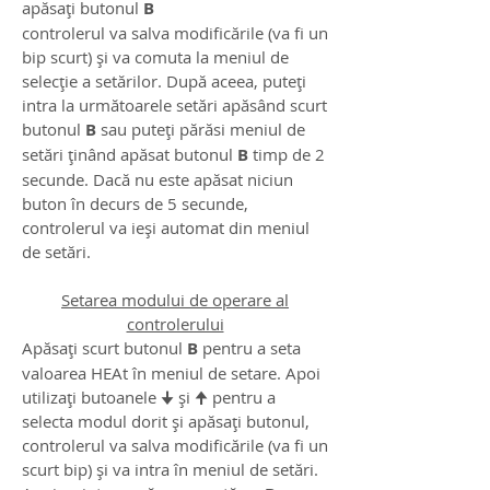
apăsați butonul
B
controlerul va salva modificările (va fi un
bip scurt) și va comuta la meniul de
selecție a setărilor. După aceea, puteți
intra la următoarele setări apăsând scurt
butonul
B
sau puteți părăsi meniul de
setări ținând apăsat butonul
B
timp de 2
secunde. Dacă nu este apăsat niciun
buton în decurs de 5 secunde,
controlerul va ieși automat din meniul
de setări.
Setarea modului de operare al
controlerului
Apăsați scurt butonul
B
pentru a seta
valoarea HEAt în meniul de setare. Apoi
utilizați butoanele 🠋 și 🠉 pentru a
selecta modul dorit și apăsați butonul,
controlerul va salva modificările (va fi un
scurt bip) și va intra în meniul de setări.