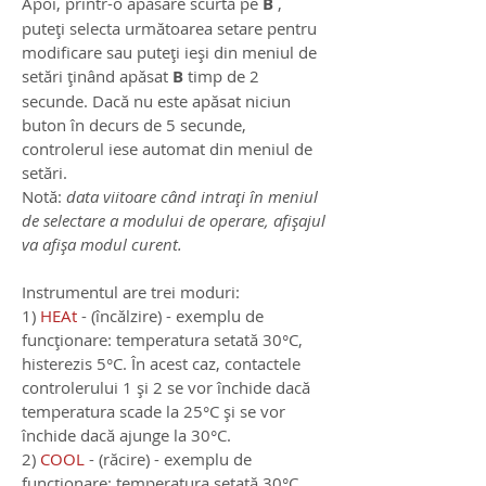
Apoi, printr-o apăsare scurtă pe
B
,
puteți selecta următoarea setare pentru
modificare sau puteți ieși din meniul de
setări ținând apăsat
B
timp de 2
secunde. Dacă nu este apăsat niciun
buton în decurs de 5 secunde,
controlerul iese automat din meniul de
setări.
Notă:
data viitoare când intrați în meniul
de selectare a modului de operare, afișajul
va afișa modul curent.
Instrumentul are trei moduri:
1)
HEAt
- (încălzire) - exemplu de
funcționare: temperatura setată 30°C,
histerezis 5°C. În acest caz, contactele
controlerului 1 și 2 se vor închide dacă
temperatura scade la 25°C și se vor
închide dacă ajunge la 30°C.
2)
COOL
- (răcire) - exemplu de
funcționare: temperatura setată 30°C,