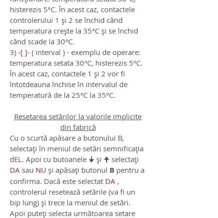
histerezis 5°C. În acest caz, contactele
controlerului 1 și 2 se închid când
temperatura crește la 35°C și se închid
când scade la 30°C.
3)
-[ ]-
(
interval
) - exemplu de operare:
temperatura setata 30°C, histerezis 5°C.
În acest caz, contactele 1 și 2 vor fi
întotdeauna închise în intervalul de
temperatură de la 25°C la 35°C.
Resetarea setărilor la valorile implicite
din fabrică
Cu o scurtă apăsare a butonului B,
selectați în meniul de setări semnificația
dEL. Apoi cu butoanele 🠋 și 🠉 selectați
DA
sau
NU
și apăsați butonul
B
pentru a
confirma. Dacă este selectat
DA
,
controlerul resetează setările (va fi un
bip lung) și trece la meniul de setări.
Apoi puteți selecta următoarea setare