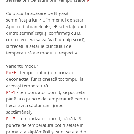
Setarea temperaturii prin temporizator
P
..
Cu o scurtă apăsare pe B, găsiți
semnificația lui P.... în meniul de setări
Apoi cu butoanele 🠋 și 🠉 selectați unul
dintre semnificații și confirmați cu B,
controlerul va salva (va fi un bip scurt),
și treceți la setările punctului de
temperatură ale modului respectiv.
Variante moduri:
PoFF
- temporizator (temporizator)
deconectat, funcționează tot timpul la
aceeași temperatură.
P1-1
- temporizator pornit, se pot seta
până la 8 puncte de temperatură pentru
fiecare zi a săptămânii (mod
săptămânal).
P1-5
- temporizator pornit, până la 8
puncte de temperatură pot fi setate în
prima zi a săptămânii și sunt setate din