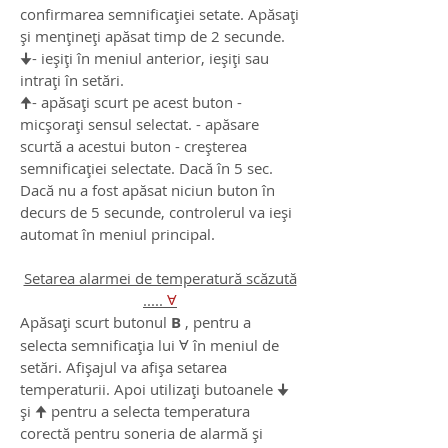
confirmarea semnificației setate. Apăsați
și mențineți apăsat timp de 2 secunde.
🠋- ieșiți în meniul anterior, ieșiți sau
intrați în setări.
🠉- apăsați scurt pe acest buton -
micșorați sensul selectat. - apăsare
scurtă a acestui buton - creșterea
semnificației selectate. Dacă în 5 sec.
Dacă nu a fost apăsat niciun buton în
decurs de 5 secunde, controlerul va ieși
automat în meniul principal.
Setarea alarmei de temperatură scăzută
.....
Ɐ
Apăsați scurt butonul
B
, pentru a
selecta semnificația lui Ɐ în meniul de
setări. Afișajul va afișa setarea
temperaturii. Apoi utilizați butoanele 🠋
și 🠉 pentru a selecta temperatura
corectă pentru soneria de alarmă și