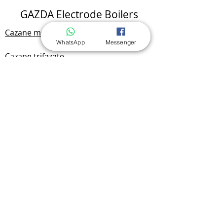
GAZDA Electrode Boilers
Cazane monofazate
WhatsApp
Messenger
Cazane trifazate
Kituri de încălzire TRIO monofazate
Kituri de încălzire TRIO trifazate
Kituri de țevi pentru cazan mural
Termostat Wi-Fi Konlen
Termostat GAZDA G105
Informații pentru clienți
Plată și livrare