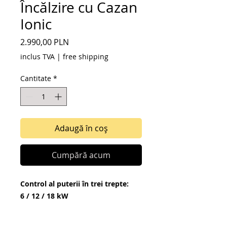
Încălzire cu Cazan
Ionic
Preț
2.990,00 PLN
inclus TVA
|
free shipping
Cantitate
*
Adaugă în coș
Cumpără acum
Control al puterii în trei trepte:
6 / 12 / 18 kW